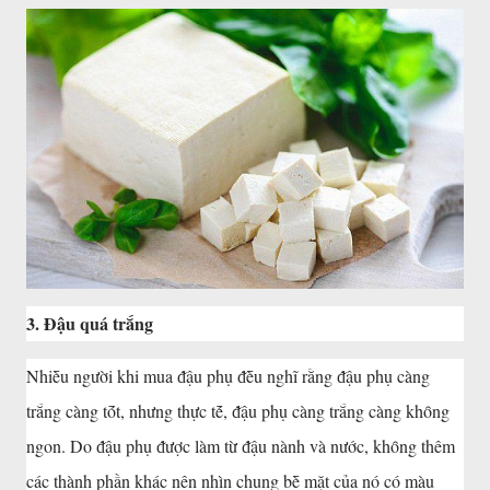
3. Đậu quá trắng
Nhiḕu người khi mua ᵭậu phụ ᵭḕu nghĩ rằng ᵭậu phụ càng
trắng càng tṓt, nhưng thực tḗ, ᵭậu phụ càng trắng càng khȏng
ngon. Do ᵭậu phụ ᵭược làm từ ᵭậu nành và nước, khȏng thêm
các thành phần khác nên nhìn chung bḕ mặt của nó có màu