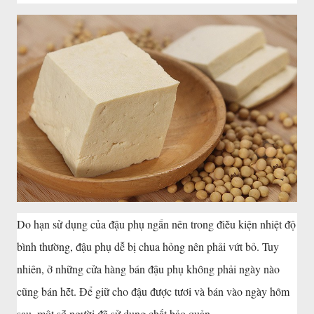
Do hạn sử dụng của ᵭậu phụ ngắn nên trong ᵭiḕu kiện nhiệt ᵭộ
bình thường, ᵭậu phụ dễ bị chua hỏng nên phải vứt bỏ. Tuy
nhiên, ở những cửa hàng bán ᵭậu phụ khȏng phải ngày nào
cũng bán hḗt. Để giữ cho ᵭậu ᵭược tươi và bán vào ngày hȏm
sau, một sṓ người ᵭã sử dụng chất bảo quản.