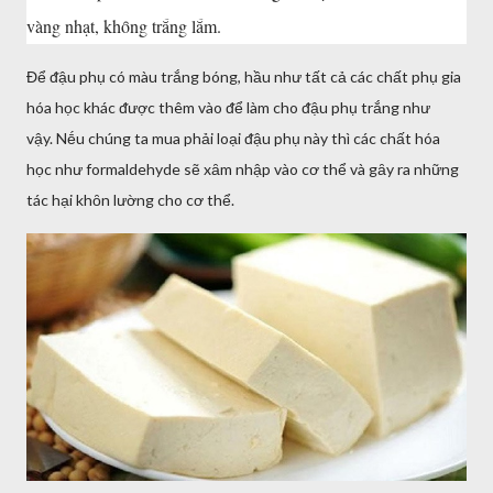
vàng nhạt, khȏng trắng lắm.
Để ᵭậu phụ có màu trắng bóng, hầu như tất cả các chất phụ gia
hóa học khác ᵭược thêm vào ᵭể làm cho ᵭậu phụ trắng như
vậy. Nḗu chúng ta mua phải loại ᵭậu phụ này thì các chất hóa
học như formaldehyde sẽ xȃm nhập vào cơ thể và gȃy ra những
tác hại khȏn lường cho cơ thể.