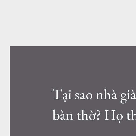
Tại sao nhà gi
bàn thờ? Họ t