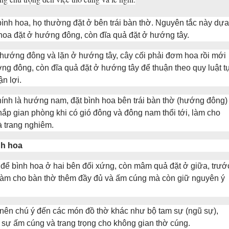
bình hoa, họ thường đặt ở bên trái bàn thờ. Nguyên tắc này dựa
h hoa đặt ở hướng đông, còn đĩa quả đặt ở hướng tây.
ở hướng đông và lặn ở hướng tây, cây cối phải đơm hoa rồi mới
ớng đông, còn đĩa quả đặt ở hướng tây để thuận theo quy luật t
n lợi.
ính là hướng nam, đặt bình hoa bên trái bàn thờ (hướng đông)
ắp gian phòng khi có gió đông và đông nam thổi tới, làm cho
à trang nghiêm.
nh hoa
n để bình hoa ở hai bên đối xứng, còn mâm quả đặt ở giữa, trướ
 làm cho bàn thờ thêm đầy đủ và ấm cúng mà còn giữ nguyên ý
 nên chú ý đến các món đồ thờ khác như bộ tam sự (ngũ sự),
sự ấm cúng và trang trọng cho không gian thờ cúng.