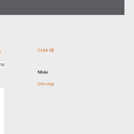
CHIA SẺ
ể
cho
Nhãn
Đời sống