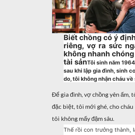
Biết chồng có ý định
riêng, vợ ra sức n
không nhanh chóng 
tài sản
Tôi sinh năm 1964
sau khi lập gia đình, sinh c
do, tôi không nhận cháu về
Để gia đình, vợ chồng yên ấm, tô
đặc biệt, tôi mới ghé, cho cháu 
tôi không mấy đậm sâu.
Thế rồi con trưởng thành, 