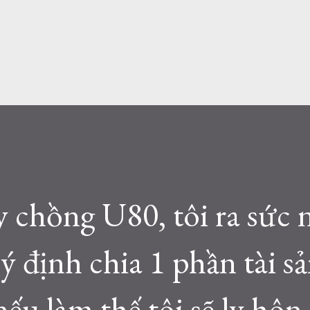
ấy chồng U80, tôi ra sức 
ý định chia 1 phần tài s
 nếu làm thế tôi sẽ ly hôn