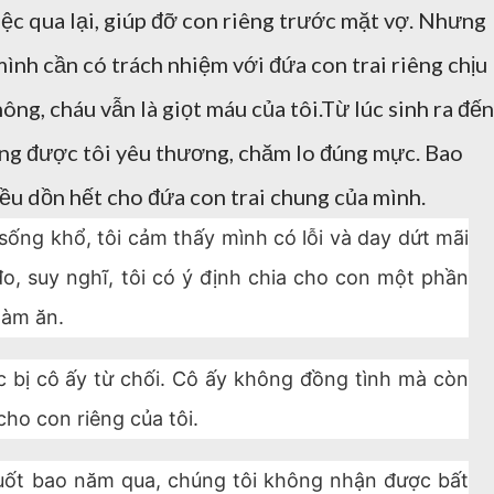
iệc qua lại, giúp đỡ con riêng trước mặt vợ. Nhưng
mình cần có trách nhiệm với đứa con trai riêng chịu
ông, cháu vẫn là giọt máu của tôi.Từ lúc sinh ra đến
ừng được tôi yêu thương, chăm lo đúng mực. Bao
đều dồn hết cho đứa con trai chung của mình.
sống khổ, tôi cảm thấy mình có lỗi và day dứt mãi
o, suy nghĩ, tôi có ý định chia cho con một phần
làm ăn.
tục bị cô ấy từ chối. Cô ấy không đồng tình mà còn
 cho con riêng của tôi.
 suốt bao năm qua, chúng tôi không nhận được bất