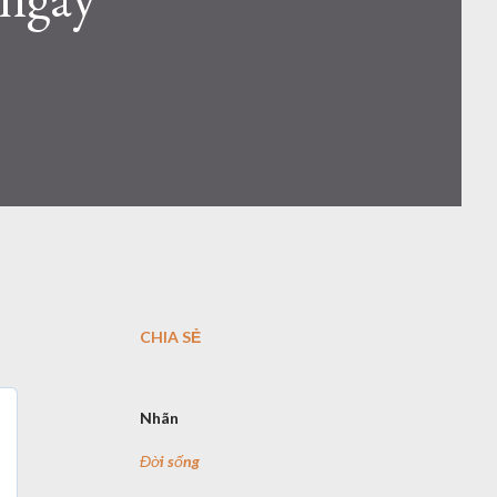
CHIA SẺ
Nhãn
Đời sống