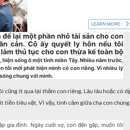
 để lại một phần nhỏ tài sản cho con
găn cản. Cô ấy quyết ly hôn nếu tôi
làm thủ tục cho con thừa kế toàn bộ
, hiện sống ở một tỉnh miền Tây. Nhiều năm trước,
on tôi mới phát hiện mình có con riêng. Vì nhiều lý
 sống chung với mình.
i cũng ít qua lại thăm con riêng. Lâu lâu hoặc có dị
ít tiền tiêu vặt. Vì vậy, tình cảm giữa cha con chúng
lập gia đình. Ngày cưới vợ, con đến gặp, muốn tôi