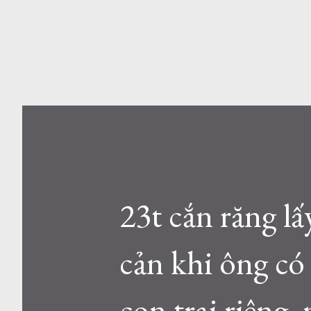
23t cắn răng l
cản khi ông có 
con trai riêng,