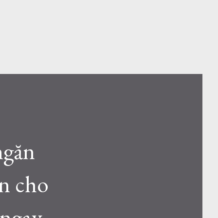
ngăn
ản cho
 ngay