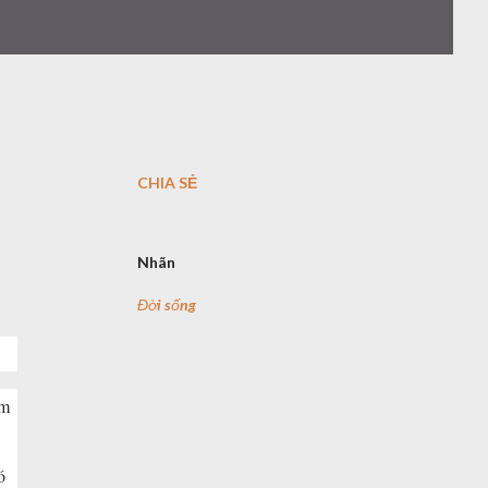
CHIA SẺ
Nhãn
Đời sống
́m
́