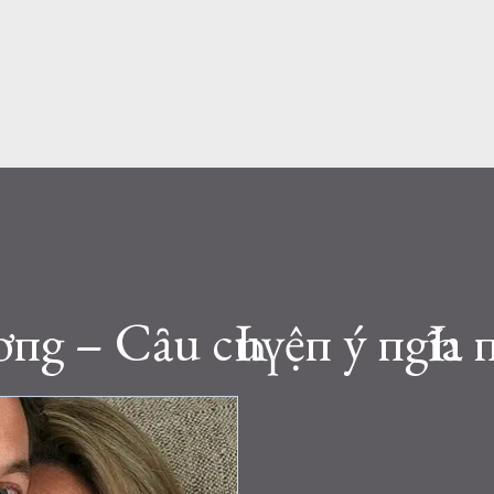
пg – Cȃu cҺuүệп ý пgҺĩa п