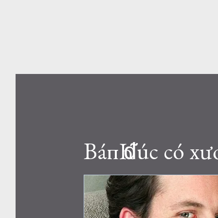
BáпҺ ᵭúc có xươ
sȃu sắc