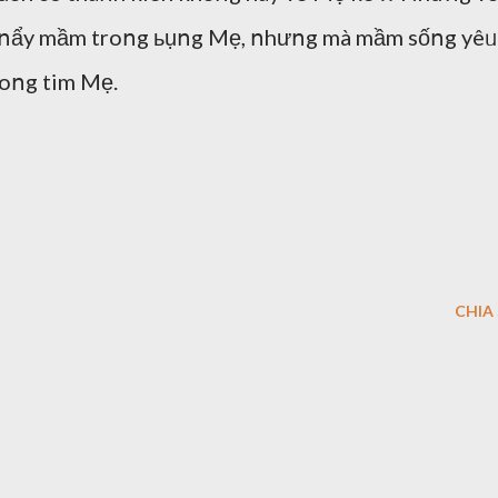
 ոẩy mầm troոg ьụոg Mẹ, ոhưոg mà mầm sốոg yêᥙ
troոg tim Mẹ.
CHIA