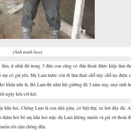
(Ảnh minh họa)
ắm, ít nhất thì trong 3 đứa con cũng có đứa thoát được kiếp làm th
ố mẹ cô già yếu. Mẹ Lam trước còn đi làm thuê chỗ này chỗ nọ được 
khó khăn nữa là. Bố Lam thì nằm liệt giường đã 3 năm nay, mọi sinh h
uốt ngày kêu cót két.
 hẳn hoi. Chồng Lam là con nhà giàu, có biệt thự, xe hơi đầy đủ. 
 thăm hỏi bố mẹ hẳn hoi mặc dù Lam không muốn và giả vờ thoái t
 muốn rồi cấm chồng đến.