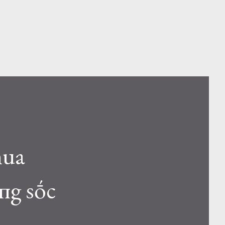
mua
ũпg sṓc