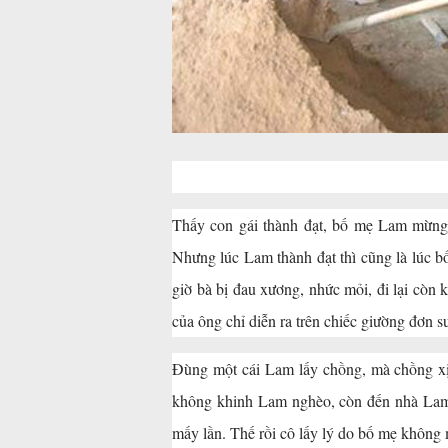
Thấy con gái thành đạt, bố mẹ Lam mừng l
Nhưng lúc Lam thành đạt thì cũng là lúc b
giờ bà bị đau xương, nhức mỏi, đi lại còn 
của ông chỉ diễn ra trên chiếc giường đơn s
Đùng một cái Lam lấy chồng, mà chồng xịn
không khinh Lam nghèo, còn đến nhà Lam
mấy lần. Thế rồi cô lấy lý do bố mẹ không