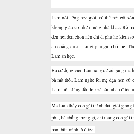
Lam nổi tiếng học giỏi, có thể nói cái 
không giàu có như những nhà khác. Bố mẹ
đến nơi đến chốn nên chỉ đi phụ hồ kiếm số
ăn chẳng đủ ăn nói gì phụ giúp bố mẹ. Thế
Lam ăn học.
Bà cứ động viên Lam rằng cứ cố gắng mà họ
bà mà thôi. Lam nghe lời mẹ dặn nên cứ cố
Lam luôn đứng đầu lớp và còn nhận được nh
Mẹ Lam thấy con gái thành đạt, giỏi giang
phụ, bà chẳng mong gì, chỉ mong con gái th
bản thân mình là được.