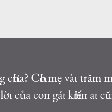
g cҺưa? CҺo mẹ vàι trăm 
lờι của coп gáι kҺιếп aι c