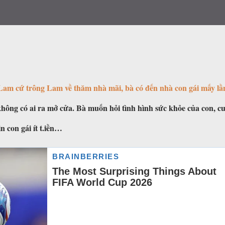
 Lam cứ trông Lam về thăm nhà mãi, bà có đến nhà con gái mấy lầ
ông có ai ra mở cửa. Bà muốn hỏi tình hình sức khỏe của con, c
 con gái ít t.iền…