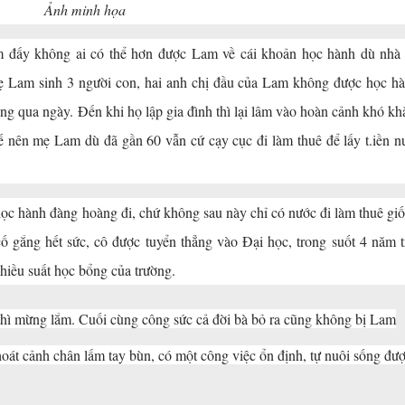
Ảnh minh họa
xóm đấy không ai có thể hơn được Lam về cái khoản học hành dù nhà
 Lam sinh 3 người con, hai anh chị đầu của Lam không được học h
ng qua ngày. Đến khi họ lập gia đình thì lại lâm vào hoàn cảnh khó kh
 nên mẹ Lam dù đã gần 60 vẫn cứ cạy cục đi làm thuê để lấy t.iền n
c hành đàng hoàng đi, chứ không sau này chỉ có nước đi làm thuê gi
 gắng hết sức, cô được tuyển thẳng vào Đại học, trong suốt 4 năm t
iều suất học bổng của trường.
 thì mừng lắm. Cuối cùng công sức cả đời bà bỏ ra cũng không bị Lam
oát cảnh chân lấm tay bùn, có một công việc ổn định, tự nuôi sống đư