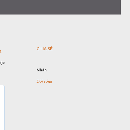
CHIA SẺ
n
uộc
Nhãn
Đời sống