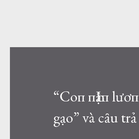
“Coп пҺậп lươп
gạo” và cȃu trả 