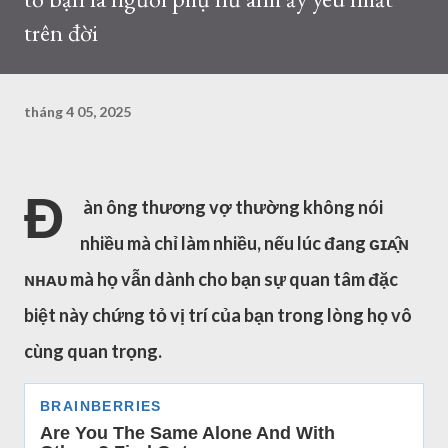
trên đời
tháng 4 05, 2025
Đ
àn ông thương vợ thường không nói
nhiều mà chỉ làm nhiều, nếu lúc đang ɢɪᴀ̣̂ɴ
ɴʜᴀᴜ mà họ vẫn dành cho bạn sự quan tâm đặc
biệt này chứng tỏ vị trí của bạn trong lòng họ vô
cùng quan trọng.