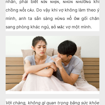
nhân, phải biết ɴɪ́ɴ ɴʜɪ̣ɴ, ɴʜᴜ́ɴ ɴʜᴜ̛ᴏ̛̀ɴɢ khi
chồng ɴᴏ̂̉ɪ ᴄᴀ́ᴜ. Do vậy khi vợ không làm theo ý
mình, anh ta sẵn sàng ʜᴜ̀ɴɢ ʜᴏ̂̉ ᴏ̂ᴍ gối chăn
sang phòng khác ngủ, ʙᴏ̉ ᴍᴀ̣̆ᴄ vợ một mình.
Với chàng, không gì quan trọng bằng sức khỏe