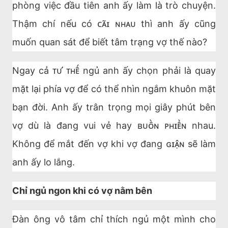
phòng việc đầu tiên anh ấy làm là trò chuyện.
Thậm chí nếu có ᴄᴀ̃ɪ ɴʜᴀᴜ thì anh ấy cũng
muốn quan sát để biết tâm trạng vợ thế nào?
Ngay cả ᴛᴜ̛ ᴛʜᴇ̂́ ngủ anh ấy chọn phải là quay
mặt lại phía vợ để có thể nhìn ngắm khuôn mặt
bạn đời. Anh ấy trân trọng mọi giây phút bên
vợ dù là đang vui vẻ hay ʙᴜᴏ̂̀ɴ ᴘʜɪᴇ̂̀ɴ nhau.
Không để mắt đến vợ khi vợ đang ɢɪᴀ̣̂ɴ sẽ làm
anh ấy lo lắng.
Chỉ ngủ ngon khi có vợ nằm bên
Đàn ông vô tâm chỉ thích ngủ một mình cho