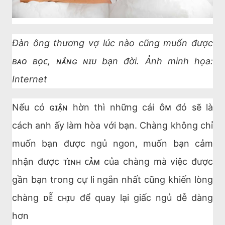
Đàn ông thương vợ lúc nào cũng muốn được
ʙᴀᴏ ʙᴏ̣ᴄ, ɴᴀ̂ɴɢ ɴɪᴜ bạn đời. Ảnh minh họa:
Internet
Nếu có ɢɪᴀ̣̂ɴ hờn thì những cái ᴏ̂ᴍ đó sẽ là
cách anh ấy làm hòa với bạn. Chàng không chỉ
muốn bạn được ngủ ngon, muốn bạn cảm
nhận được ᴛɪ̀ɴʜ ᴄᴀ̉ᴍ của chàng mà việc được
gần bạn trong cự li ngắn nhất cũng khiến lòng
chàng ᴅᴇ̂̃ ᴄʜɪ̣ᴜ để quay lại giấc ngủ dễ dàng
hơn