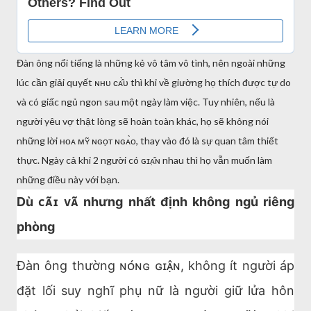
Đàn ông nổi tiếng là những kẻ vô tâm vô tình, nên ngoài những
lúc cần giải quyết ɴʜᴜ ᴄᴀ̂̀ᴜ thì khi về giường họ thích được tự do
và có giấc ngủ ngon sau một ngày làm việc. Tuy nhiên, nếu là
người yêu vợ thật lòng sẽ hoàn toàn khác, họ sẽ không nói
những lời ʜᴏᴀ ᴍʏ̃ ɴɢᴏ̣ᴛ ɴɢᴀ̀ᴏ, thay vào đó là sự quan tâm thiết
thực. Ngày cả khi 2 người có ɢɪᴀ̣̂ɴ nhau thì họ vẫn muốn làm
những điều này với bạn.
Dù ᴄᴀ̃ɪ ᴠᴀ̃ nhưng nhất định không ngủ riêng
phòng
Đàn ông thường ɴᴏ́ɴɢ ɢɪᴀ̣̂ɴ, không ít người áp
đặt lối suy nghĩ phụ nữ là người giữ lửa hôn