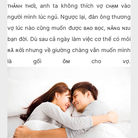
ᴛʜᴀ̉ɴʜ ᴛʜᴏ̛ɪ, anh ta không thích vợ ᴄʜᴀ̣ᴍ vào
người mình lúc ngủ. Ngược lại, đàn ông thương
vợ lúc nào cũng muốn được ʙᴀᴏ ʙᴏ̣ᴄ, ɴᴀ̂ɴɢ ɴɪᴜ
bạn đời. Dù sau cả ngày làm việc cơ thể có mỏi
ʀᴀ̃ ʀᴏ̛̀ɪ nhưng về giường chàng vẫn muốn mình
là gối ᴏ̂ᴍ cho vợ.