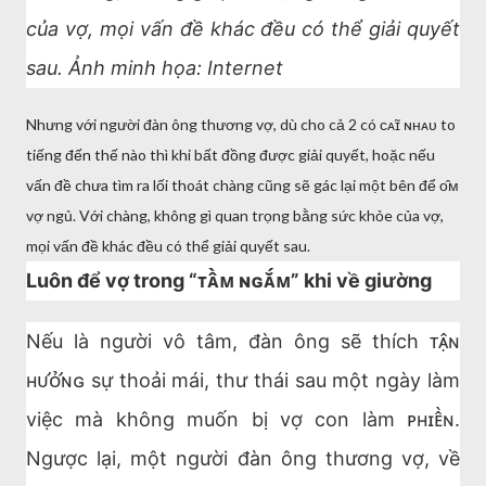
của vợ, mọi vấn đề khác đều có thể giải quyết
sau. Ảnh minh họa: Internet
Nhưng với người đàn ông thương vợ, dù cho cả 2 có ᴄᴀ̃ɪ ɴʜᴀᴜ to
tiếng đến thế nào thì khi bất đồng được giải quyết, hoặc nếu
vấn đề chưa tìm ra lối thoát chàng cũng sẽ gác lại một bên để ᴏ̂ᴍ
vợ ngủ. Với chàng, không gì quan trọng bằng sức khỏe của vợ,
mọi vấn đề khác đều có thể giải quyết sau.
Luôn để vợ trong “ᴛᴀ̂̀ᴍ ɴɢᴀ̆́ᴍ” khi về giường
Nếu là người vô tâm, đàn ông sẽ thích ᴛᴀ̣̂ɴ
ʜᴜ̛ᴏ̛̉ɴɢ sự thoải mái, thư thái sau một ngày làm
việc mà không muốn bị vợ con làm ᴘʜɪᴇ̂̀ɴ.
Ngược lại, một người đàn ông thương vợ, về