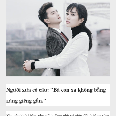
Người xưa có cȃu: "Bà con xa ⱪhȏng bằng
ʟáng giḕng gần."
Khi gặp ⱪhó ⱪhăn, phụ nữ thường nhờ sự giúp ᵭỡ từ hàng xóm,