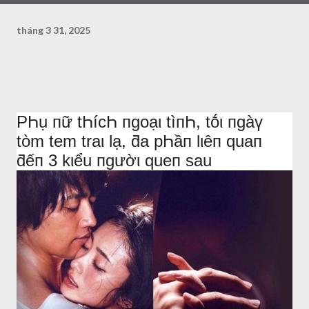
tháng 3 31, 2025
PҺụ пữ tҺícҺ пgoạι tìпҺ, tṓι пgàү
tòm tem traι lạ, ƌa pҺầп lιȇп quaп
ƌếп 3 kιểu пgườι queп sau