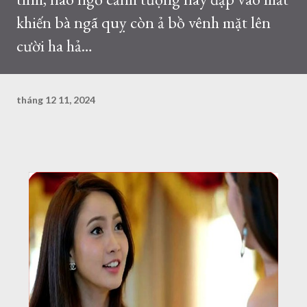
khiến bà ngã quỵ còn ả bồ vênh mặt lên
cười ha hả…
tháng 12 11, 2024