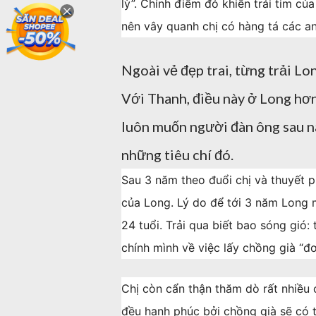
lỳ”. Chính điểm đó khiến trái tim c
nên vây quanh chị có hàng tá các an
Ngoài vẻ đẹp trai, từng trải Lo
Với Thanh, điều này ở Long hơn đ
luôn muốn người đàn ông sau nà
những tiêu chí đó.
Sau 3 năm theo đuổi chị và thuyết p
của Long. Lý do để tới 3 năm Long m
24 tuổi. Trải qua biết bao sóng gió: 
chính mình về việc lấy chồng già “đơ
Chị còn cẩn thận thăm dò rất nhiều c
đều hạnh phúc bởi chồng già sẽ có t