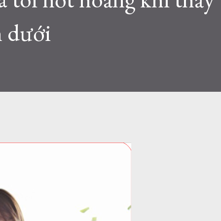
n dưới