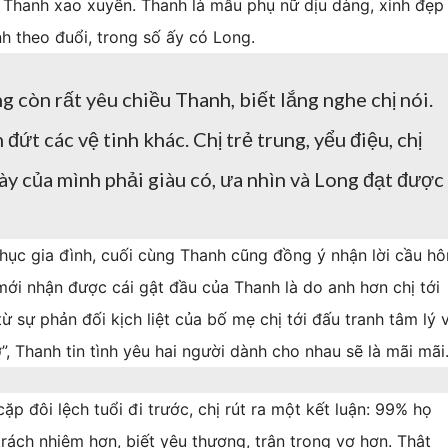
ủa Thanh xao xuyến. Thanh là mẫu phụ nữ dịu dàng, xinh đẹp
h theo đuổi, trong số ấy có Long.
ng còn rất yêu chiều Thanh, biết lắng nghe chị nói.
ứt các vệ tinh khác. Chị trẻ trung, yểu điệu, chị
y của mình phải giàu có, ưa nhìn và Long đạt được
hục gia đình, cuối cùng Thanh cũng đồng ý nhận lời cầu hô
ới nhận được cái gật đầu của Thanh là do anh hơn chị tới
từ sự phản đối kịch liệt của bố mẹ chị tới đấu tranh tâm lý 
”, Thanh tin tình yêu hai người dành cho nhau sẽ là mãi mãi
ặp đôi lệch tuổi đi trước, chị rút ra một kết luận: 99% họ
rách nhiệm hơn, biết yêu thương, trân trọng vợ hơn. Thật