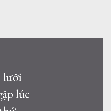
 lưỡi
gặp lúc
 thứ