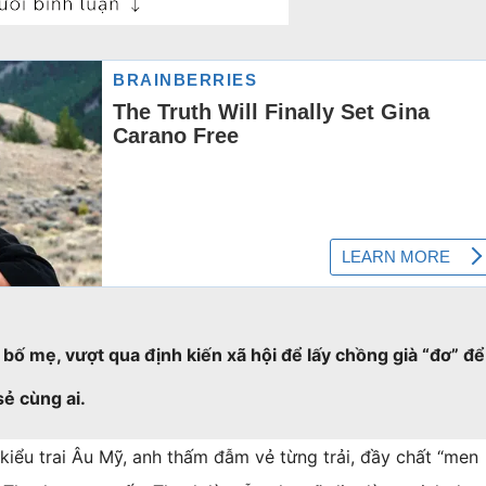
ời bố mẹ, vượt qua định kiến xã hội để lấy chồng già “đơ” để
sẻ cùng ai.
 kiểu trai Âu Mỹ, anh thấm đẫm vẻ từng trải, đầy chất “men