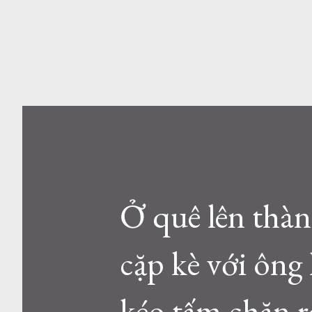
Ở quê lên thành
cặp kè với ông 
kéo tấm chăn r