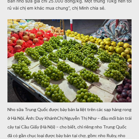
bán nho sữa giá chỉ 25.000 đồng/kg. Một thùng 10kg nên tôi
rủ vài chị em khác mua chung”, chị Minh chia sẻ.
Nho sữa Trung Quốc được bày bán la liệt trên các sạp hàng rong
ở Hà Nội. Ảnh: Duy Khánh
Chị Nguyễn Thị Như – đầu mối bán trái
cây tại Cầu Giấy (Hà Nội) – cho biết, chỉ riêng nho Trung Quốc
đã có gần chục loại được bày bán tại chợ, gồm: nho Ruby, nho