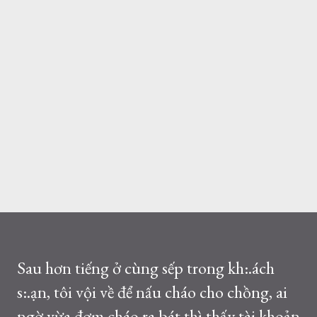
Sau hơn tiếng ở cùng sếp trong kh:.ách
s:.ạn, tôi vội về để nấu cháo cho chồng, ai
ngờ vừa đơm cháo ra bát thì thấy tài khoản