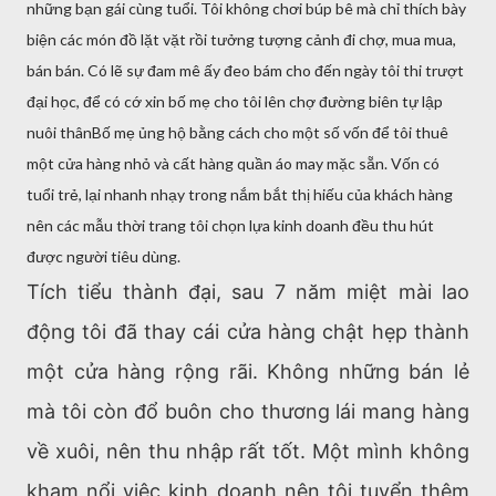
những bạn gái cùng tuổi. Tôi không chơi búp bê mà chỉ thích bày
biện các món đồ lặt vặt rồi tưởng tượng cảnh đi chợ, mua mua,
bán bán. Có lẽ sự đam mê ấy đeo bám cho đến ngày tôi thi trượt
đại học, để có cớ xin bố mẹ cho tôi lên chợ đường biên tự lập
nuôi thânBố mẹ ủng hộ bằng cách cho một số vốn để tôi thuê
một cửa hàng nhỏ và cất hàng quần áo may mặc sẵn. Vốn có
tuổi trẻ, lại nhanh nhạy trong nắm bắt thị hiếu của khách hàng
nên các mẫu thời trang tôi chọn lựa kinh doanh đều thu hút
được người tiêu dùng.
Tích tiểu thành đại, sau 7 năm miệt mài lao
động tôi đã thay cái cửa hàng chật hẹp thành
một cửa hàng rộng rãi. Không những bán lẻ
mà tôi còn đổ buôn cho thương lái mang hàng
về xuôi, nên thu nhập rất tốt. Một mình không
kham nổi việc kinh doanh nên tôi tuyển thêm