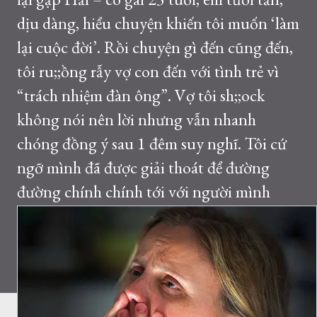
dịu dàng, hiểu chuyện khiến tôi muốn ‘làm
lại cuộc đời’. Rồi chuyện gì đến cũng đến,
tôi ru;;ồng rẫy vợ con đến với tình trẻ vì
“trách nhiệm đàn ông”. Vợ tôi sh;;ock
không nói nên lời nhưng vẫn nhanh
chóng đồng ý sau 1 đêm suy nghĩ. Tôi cứ
ngỡ mình đã được giải thoát để đường
đường chính chính tới với người mình
yêu. Thế nhưng đúng lúc tôi đang hạnh
phúc nhất thì một người đàn ông xuất
hiện