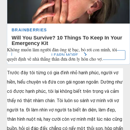
tháng 12 16, 2024
Không muốn làm người đàn ông tệ bạc, bỏ rơi con mình, tôi
quyết định về nhà thẳng thắn đưa đơn ly hôn cho vợ.
Trước đây tôi từng có gia đình nhỏ hạnh phúc, người vợ
hiền, hiểu chuyện và đứa con gái ngoan ngoãn. Dường như
có được hạnh phúc, tôi lại không biết trên trọng và cảm
thấy nó thật nhàm chán. Tôi luôn so sánh vợ mình với vợ
người ta. Đi làm nhìn vợ người ta biết ăn diện, làm đẹp,
thân hình nuột nà, hay cười còn vợ mình mặt lúc nào cũng
buồn, hỏi gì đáp đấy, chẳng có nấy một thỏi son, hộp phấn