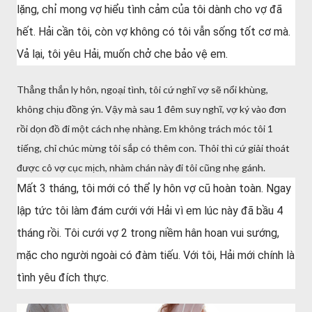
lặng, chỉ mong vợ hiểu tình cảm của tôi dành cho vợ đã
hết. Hải cần tôi, còn vợ không có tôi vẫn sống tốt cơ mà.
Vả lại, tôi yêu Hải, muốn chở che bảo vệ em.
Thẳng thắn ly hôn, ngoại tình, tôi cứ nghĩ vợ sẽ nổi khùng,
không chịu đồng ýn. Vậy mà sau 1 đêm suy nghĩ, vợ ký vào đơn
rồi dọn đồ đi một cách nhẹ nhàng. Em không trách móc tôi 1
tiếng, chỉ chúc mừng tôi sắp có thêm con. Thôi thì cứ giải thoát
được cô vợ cục mịch, nhàm chán này đi tôi cũng nhẹ gánh.
Mất 3 tháng, tôi mới có thể ly hôn vợ cũ hoàn toàn. Ngay
lập tức tôi làm đám cưới với Hải vì em lúc này đã bầu 4
tháng rồi. Tôi cưới vợ 2 trong niềm hân hoan vui sướng,
mặc cho người ngoài có đàm tiếu. Với tôi, Hải mới chính là
tình yêu đích thực.