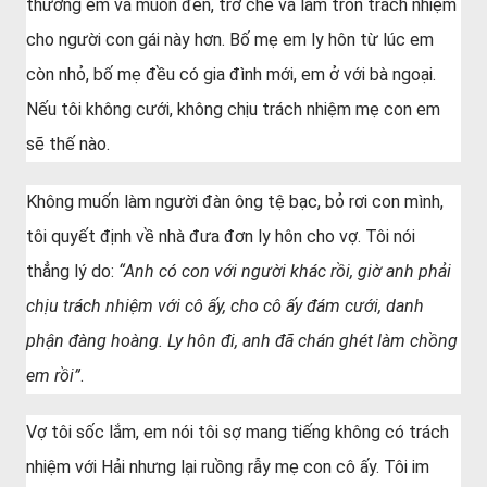
thương em và muốn đến, trở che và làm tròn trách nhiệm
cho người con gái này hơn. Bố mẹ em ly hôn từ lúc em
còn nhỏ, bố mẹ đều có gia đình mới, em ở với bà ngoại.
Nếu tôi không cưới, không chịu trách nhiệm mẹ con em
sẽ thế nào.
Không muốn làm người đàn ông tệ bạc, bỏ rơi con mình,
tôi quyết định về nhà đưa đơn ly hôn cho vợ. Tôi nói
thẳng lý do:
“Anh có con với người khác rồi, giờ anh phải
chịu trách nhiệm với cô ấy, cho cô ấy đám cưới, danh
phận đàng hoàng. Ly hôn đi, anh đã chán ghét làm chồng
em rồi”
.
Vợ tôi sốc lắm, em nói tôi sợ mang tiếng không có trách
nhiệm với Hải nhưng lại ruồng rẫy mẹ con cô ấy. Tôi im