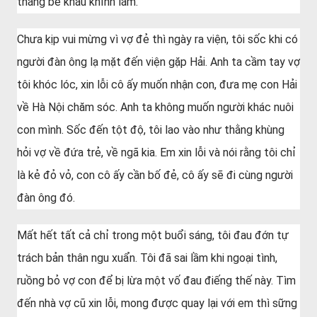
thằng bé kháu khỉnh lắm.
Chưa kịp vui mừng vì vợ đẻ thì ngày ra viện, tôi sốc khi có
người đàn ông lạ mặt đến viện gặp Hải. Anh ta cầm tay vợ
tôi khóc lóc, xin lỗi cô ấy muốn nhận con, đưa mẹ con Hải
về Hà Nội chăm sóc. Anh ta không muốn người khác nuôi
con mình. Sốc đến tột độ, tôi lao vào như thằng khùng
hỏi vợ về đứa trẻ, về ngã kia. Em xin lỗi và nói rằng tôi chỉ
là kẻ đỏ vỏ, con cô ấy cần bố đẻ, cô ấy sẽ đi cùng người
đàn ông đó.
Mất hết tất cả chỉ trong một buổi sáng, tôi đau đớn tự
trách bản thân ngu xuẩn. Tôi đã sai lầm khi ngoại tình,
ruồng bỏ vợ con để bị lừa một vố đau điếng thế này. Tìm
đến nhà vợ cũ xin lỗi, mong được quay lại với em thì sững