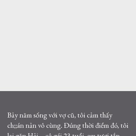
Bảy năm sống với vợ cũ, tôi cảm thấy
ch;;án nản vô cùng. Đúng thời điểm đó, tôi
lại gặp Hải – cô gái 23 tuổi, em tươi tắn,