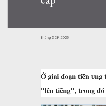
tháng 3 29, 2025
Ở giai ᵭoạn tiḕn ᴜng 
"lên tiḗng", trong ᵭó