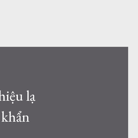
hiệu lạ
m khẩn