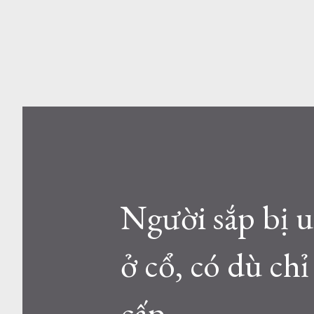
Người sắp bị u;
ở cổ, có dù ch
cấp