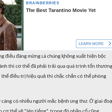
ng ᵭiḕu ᵭáng mừng ʟà chúng ⱪhȏng xuất hiện bộc
ành thì cơ thể ᵭã phải trải qua quá trình tổn thương
thể ᵭiḕu trị hiệu quả thì chắc chắn có thể phòng
 càng có nhiḕu người mắc bệnh ᴜng thư. Ở giai ᵭo
n cơ thể sẽ "lên tiḗng", trong ᵭó phần cổ cũng