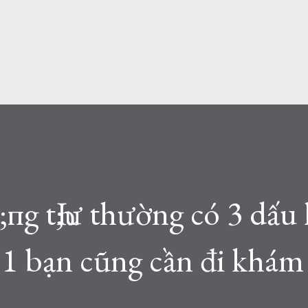
пg tҺ;ư thường có 3 dấu 
ỉ 1 bạn cũng cần đi khá