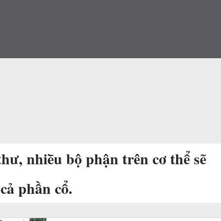
thư, nhiḕu bộ phận trên cơ thể sẽ
 cả phần cổ.