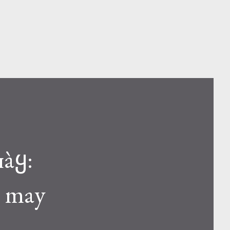
пàყ:
, may