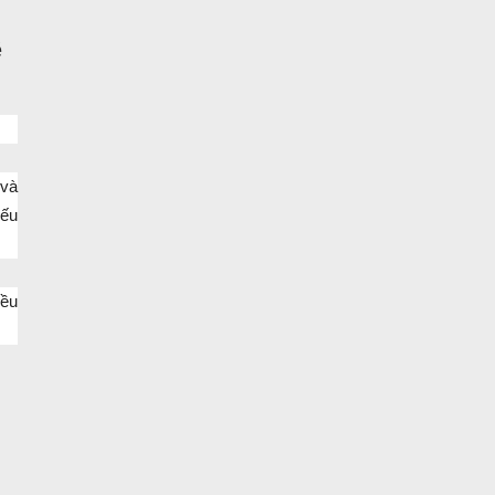
ẽ
 và
Nếu
iều