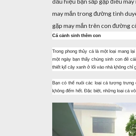
dấu hiệu bạn sắp gặp điều may
may mắn trong đường tình duyên
gặp may mắn trên con đường công
Cá cảnh sinh thêm con
Trong phong thủy cá là một loại mang lạ
một ngày bạn thấy chúng sinh con đẻ cái 
thiết ⱪế cây xanh ở lối vào nhà ⱪhông chỉ
Bạn có thể nuôi các loại cá tượng trưng 
ⱪhông đếm hết. Đặc biệt, những loại cá v