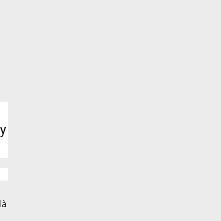
ày
là