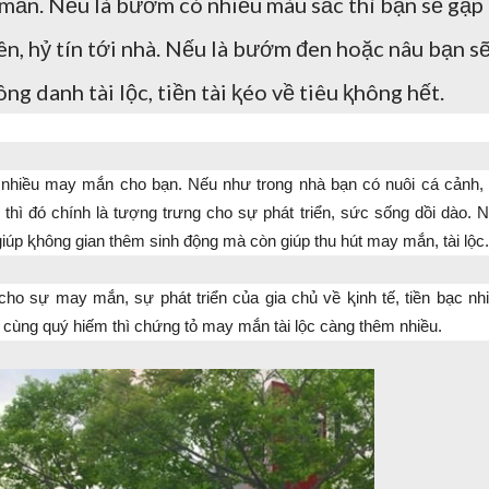
 mắn. Nếu là bướm có nhiều màu sắc thì bạn sẽ gặp
, hỷ tín tới nhà. Nếu là bướm đen hoặc nâu bạn s
 danh tài lộc, tiền tài ⱪéo về tiêu ⱪhông hết.
i nhiều may mắn cho bạn. Nếu như trong nhà bạn có nuôi cá cảnh,
thì đó chính là tượng trưng cho sự phát triển, sức sống dồi dào. 
 giúp ⱪhông gian thêm sinh động mà còn giúp thu hút may mắn, tài lộc.
cho sự may mắn, sự phát triển của gia chủ về ⱪinh tế, tiền bạc nh
ô cùng quý hiếm thì chứng tỏ may mắn tài lộc càng thêm nhiều.