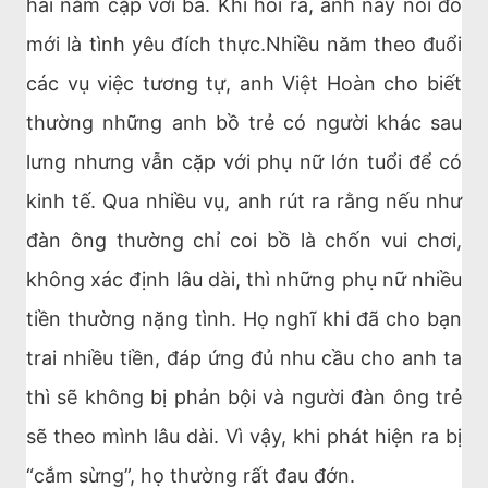
hai năm cặp với bà. Khi hỏi ra, anh này nói đó
mới là tình yêu đích thực.Nhiều năm theo đuổi
các vụ việc tương tự, anh Việt Hoàn cho biết
thường những anh bồ trẻ có người khác sau
lưng nhưng vẫn cặp với phụ nữ lớn tuổi để có
kinh tế. Qua nhiều vụ, anh rút ra rằng nếu như
đàn ông thường chỉ coi bồ là chốn vui chơi,
không xác định lâu dài, thì những phụ nữ nhiều
tiền thường nặng tình. Họ nghĩ khi đã cho bạn
trai nhiều tiền, đáp ứng đủ nhu cầu cho anh ta
thì sẽ không bị phản bội và người đàn ông trẻ
sẽ theo mình lâu dài. Vì vậy, khi phát hiện ra bị
“cắm sừng”, họ thường rất đau đớn.