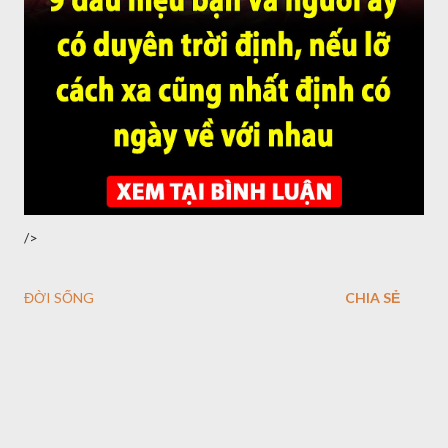
/>
ĐỜI SỐNG
CHIA SẺ