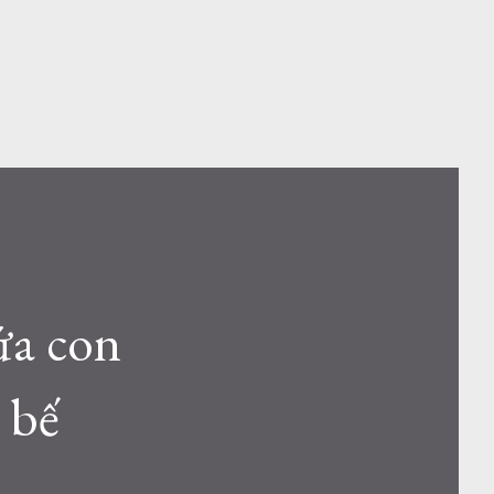
ứa con
 bế