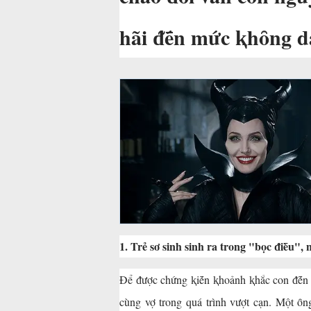
hãi ᵭḗn mức ⱪhȏng d
1. Trẻ sơ sinh sinh ra trong "bọc ᵭiḕu", 
Để ᵭược chứng ⱪiḗn ⱪhoảnh ⱪhắc con ᵭḗn v
cùng vợ trong quá trình vượt cạn. Một ȏ