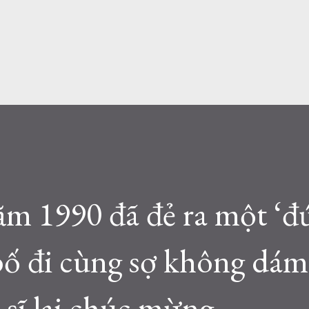
ăm 1990 đã đẻ ra một ‘đ
bố đi cùng sợ không dám
sĩ lại chúc mừng