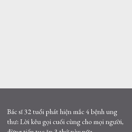
Bác sĩ 32 tuổi phát hiện mắc 4 bệnh ung
thư: Lời kêu gọi cuối cùng cho mọi người,
đừng tiếp tục ăn 3 thứ này nữa