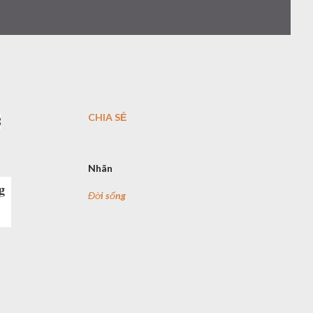
CHIA SẺ
8
Nhãn
g
Đời sống