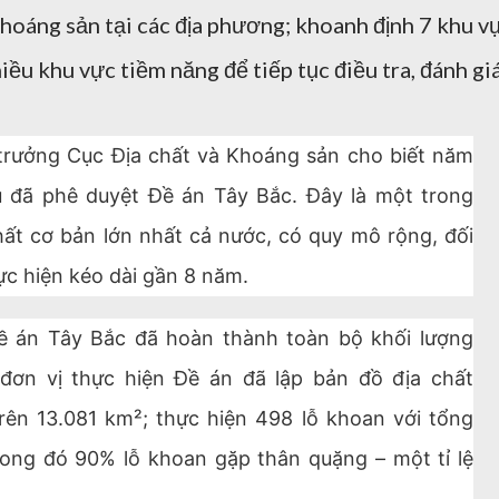
khoáng sản tại các địa phương; khoanh định 7 khu v
ều khu vực tiềm năng để tiếp tục điều tra, đánh gi
trưởng Cục Địa chất và Khoáng sản cho biết năm
 đã phê duyệt Đề án Tây Bắc. Đây là một trong
hất cơ bản lớn nhất cả nước, có quy mô rộng, đối
ực hiện kéo dài gần 8 năm.
ề án Tây Bắc đã hoàn thành toàn bộ khối lượng
 đơn vị thực hiện Đề án đã lập bản đồ địa chất
trên 13.081 km²; thực hiện 498 lỗ khoan với tổng
rong đó 90% lỗ khoan gặp thân quặng – một tỉ lệ