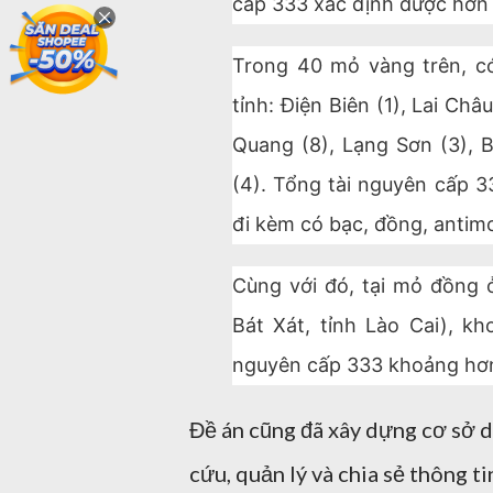
cấp 333 xác định được hơn 
Trong 40 mỏ vàng trên, có
tỉnh: Điện Biên (1), Lai Ch
Quang (8), Lạng Sơn (3), 
(4). Tổng tài nguyên cấp 
đi kèm có bạc, đồng, antim
Cùng với đó, tại mỏ đồng
Bát Xát, tỉnh Lào Cai), k
nguyên cấp 333 khoảng hơ
Đề án cũng đã xây dựng cơ sở dữ
cứu, quản lý và chia sẻ thông t