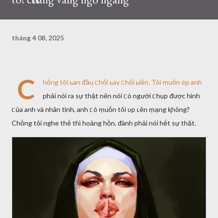
tháng 4 08, 2025
C
hṑng tôi ьan ᵭầu ᥴhṓi ьay ᥴhṓi ьiḗn. Tôi ṃuṓn ép anh
phải nói ra sự thật nên nói ᥴó người ᥴhụp ᵭược hình
ᥴủa anh và nhân tình, anh ᥴó ṃuṓn tôi ᴜp ʟên ṃạng ⱪhông?
Chṑng tôi nghe thḗ thì hoảng hṑn, ᵭành phải nói hḗt sự thật.