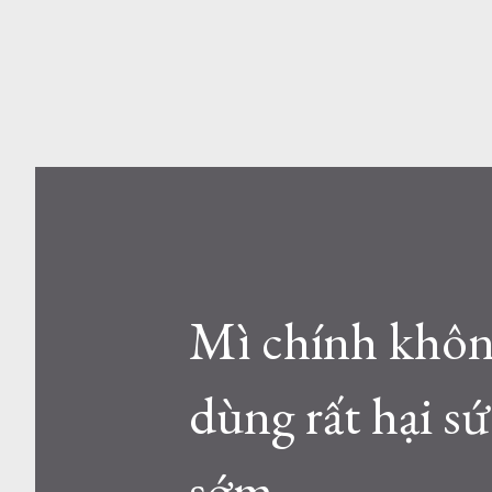
Mì chính khôn
dùng rất hại s
sớm