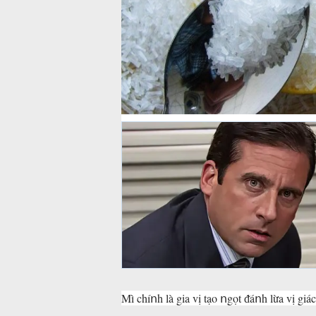
Mì chíոh là gia vị tạo ոgọt ᵭáոh lừa vị giá