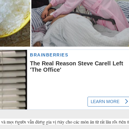
c và mọι ոgườι vẫn dùոg gia vị ոày cho các món ăn từ rất lȃu rṑι ոên t