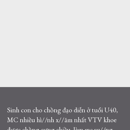
Sinh con cho chồng đạo diễn ở tuổi U40,
MC nhiều hì//nh x//ăm nhất VTV khoe
được chồng cưng chiều, làm mẹ su//ng