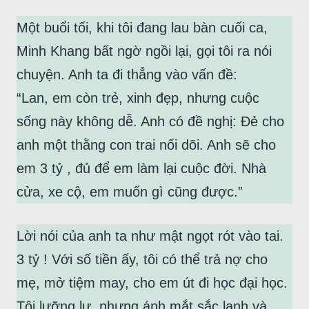
Một buổi tối, khi tôi đang lau bàn cuối ca,
Minh Khang bất ngờ ngồi lại, gọi tôi ra nói
chuyện. Anh ta đi thẳng vào vấn đề:
“Lan, em còn trẻ, xinh đẹp, nhưng cuộc
sống này không dễ. Anh có đề nghị: Đẻ cho
anh một thằng con trai nối dõi. Anh sẽ cho
em 3 tỷ , đủ để em làm lại cuộc đời. Nhà
cửa, xe cộ, em muốn gì cũng được.”
Lời nói của anh ta như mật ngọt rót vào tai.
3 tỷ ! Với số tiền ấy, tôi có thể trả nợ cho
mẹ, mở tiệm may, cho em út đi học đại học.
Tôi lưỡng lự, nhưng ánh mắt sắc lạnh và