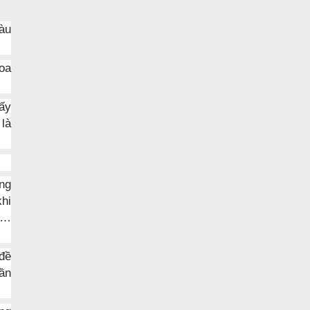
tàu
loa
iấy
 là
ng
khi
ồn…
đề
ần