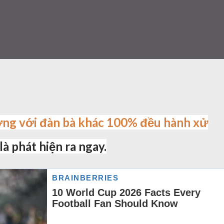
ờng với đàn bà khác 100% đều hành xử
 là phát hiện ra ngay.