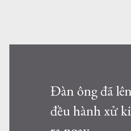
Đàn ông đã lê
đều hành xử kiể
ra ngay