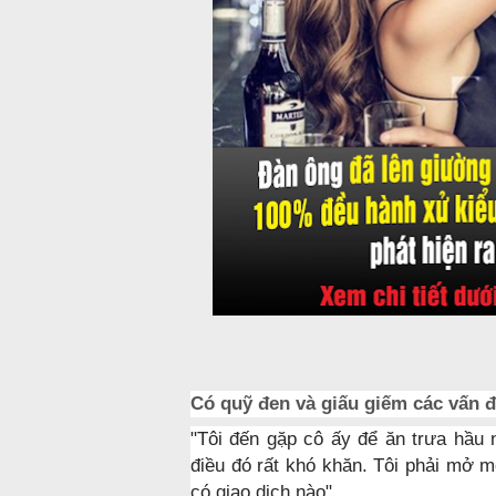
Có quỹ đen và giấu giếm các vấn đ
"Tôi đến gặp cô ấy để ăn trưa hầu
điều đó rất khó khăn. Tôi phải mở m
có giao dịch nào".