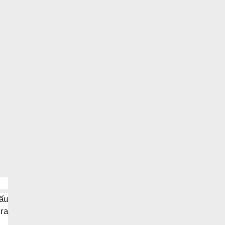
ấu
 ra