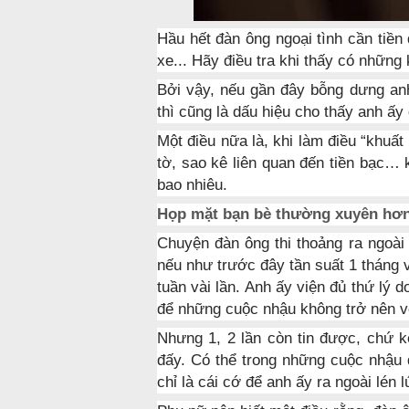
Hầu hết đàn ông ngoại tình cần tiền 
xe... Hãy điều tra khi thấy có những
Bởi vậy, nếu gần đây bỗng dưng anh 
thì cũng là dấu hiệu cho thấy anh ấy
Một điều nữa là, khi làm điều “khuất
tờ, sao kê liên quan đến tiền bạc… 
bao nhiêu.
Họp mặt bạn bè thường xuyên hơ
Chuyện đàn ông thi thoảng ra ngoài
nếu như trước đây tần suất 1 tháng v
tuần vài lần. Anh ấy viện đủ thứ lý
để những cuộc nhậu không trở nên 
Nhưng 1, 2 lần còn tin được, chứ k
đấy. Có thể trong những cuộc nhậu
chỉ là cái cớ để anh ấy ra ngoài lén l