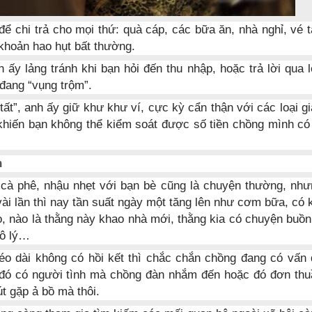
để chi trả cho mọi thứ: quà cáp, các bữa ăn, nhà nghỉ, vé 
 khoản hao hụt bất thường.
ấy lảng tránh khi bạn hỏi đến thu nhập, hoặc trả lời qua 
 đang “vụng trộm”.
 tất”, anh ấy giữ khư khư ví, cực kỳ cẩn thận với các loại g
khiến bạn không thể kiểm soát được số tiền chồng mình có
n
 cà phê, nhậu nhẹt với bạn bè cũng là chuyện thường, như
ài lần thì nay tần suất ngày một tăng lên như cơm bữa, có 
 do, nào là thằng này khao nhà mới, thằng kia có chuyện bu
vô lý…
éo dài không có hồi kết thì chắc chắn chồng đang có vấn 
 đó có người tình mà chồng đàn nhắm đến hoặc đó đơn thu
út gặp ả bồ mà thôi.