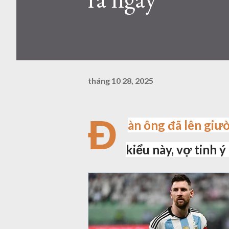
tháng 10 28, 2025
Đ
àn ông đã lên giư
kiểu này, vợ tinh ý