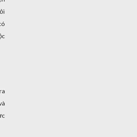
ỏi
có
ộc
ra
và
ực