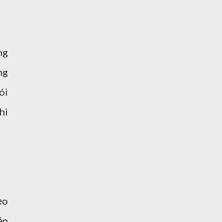
ng
ng
ói
hi
ẹo
ện