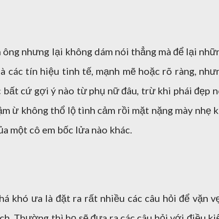
n ông nhưng lại không dám nói thẳng mà để lại nhữ
 là các tín hiệu tinh tế, mạnh mẽ hoặc rõ ràng, như
bất cứ gợi ý nào từ phụ nữ đâu, trừ khi phái đẹp n
ậm ừ không thổ lộ tình cảm rồi mặt nặng mày nhẹ k
của một cô em bốc lửa nào khác.
á khó ưa là đặt ra rất nhiều các câu hỏi để vặn v
h. Thường thì họ sẽ đưa ra các câu hỏi với điều ki