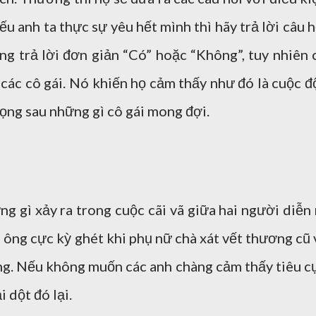
ếu anh ta thực sự yêu hết mình thì hãy trả lời câu h
g trả lời đơn giản “Có” hoặc “Không”, tuy nhiên 
 các cô gái. Nó khiến họ cảm thấy như đó là cuộc đ
vọng sau những gì cô gái mong đợi.
ng gì xảy ra trong cuộc cãi vã giữa hai người diễn 
n ông cực kỳ ghét khi phụ nữ chà xát vết thương cũ 
ông. Nếu không muốn các anh chàng cảm thấy tiêu c
 dột đó lại.