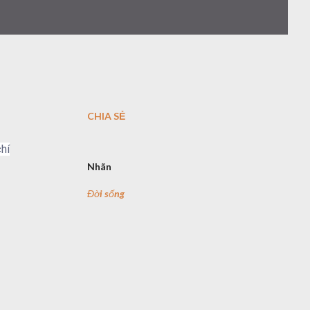
CHIA SẺ
hí
Nhãn
Đời sống