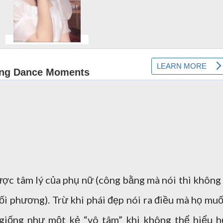
ợc tâm lý của phụ nữ (công bằng mà nói thì không 
ối phương). Trừ khi phái đẹp nói ra điều mà họ muố
giống như một kẻ “vô tâm” khi không thể hiểu h