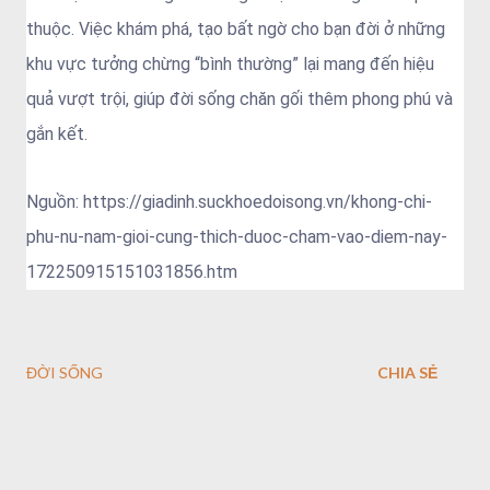
thuộc. Việc khám phá, tạo bất ngờ cho bạn đời ở những
khu vực tưởng chừng “bình thường” lại mang đến hiệu
quả vượt trội, giúp đời sống chăn gối thêm phong phú và
gắn kết.
Nguồn: https://giadinh.suckhoedoisong.vn/khong-chi-
phu-nu-nam-gioi-cung-thich-duoc-cham-vao-diem-nay-
172250915151031856.htm
ĐỜI SỐNG
CHIA SẺ