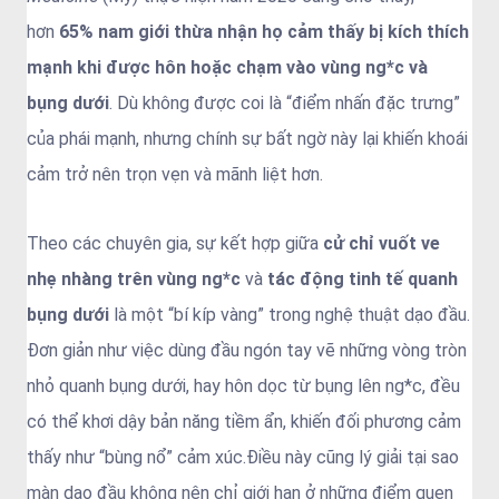
hơn
65% nam giới thừa nhận họ cảm thấy bị kích thích
mạnh khi được hôn hoặc chạm vào vùng ng*c và
bụng dưới
. Dù không được coi là “điểm nhấn đặc trưng”
của phái mạnh, nhưng chính sự bất ngờ này lại khiến khoái
cảm trở nên trọn vẹn và mãnh liệt hơn.
Theo các chuyên gia, sự kết hợp giữa
cử chỉ vuốt ve
nhẹ nhàng trên vùng ng*c
và
tác động tinh tế quanh
bụng dưới
là một “bí kíp vàng” trong nghệ thuật dạo đầu.
Đơn giản như việc dùng đầu ngón tay vẽ những vòng tròn
nhỏ quanh bụng dưới, hay hôn dọc từ bụng lên ng*c, đều
có thể khơi dậy bản năng tiềm ẩn, khiến đối phương cảm
thấy như “bùng nổ” cảm xúc.Điều này cũng lý giải tại sao
màn dạo đầu không nên chỉ giới hạn ở những điểm quen