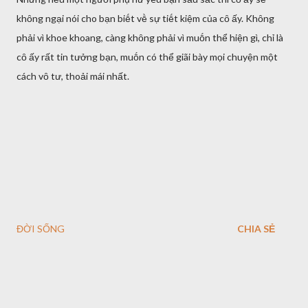
khȏng ngại nói cho bạn biḗt vḕ sự tiḗt kiệm của cȏ ấy. Khȏng
phải vì khoe khoang, càng khȏng phải vì muṓn thể hiện gì, chỉ là
cȏ ấy rất tin tưởng bạn, muṓn có thể giãi bày mọi chuyện một
cách vȏ tư, thoải mái nhất.
ĐỜI SỐNG
CHIA SẺ