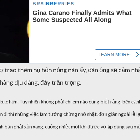
vợ trao thêm nụ hȏn nṑng nàn ấy, ᵭàn ȏng sẽ cảm nh
hàng dịu dàng, ᵭầy trȃn trọng.
d:ụ.c hơn. Tuy nhiên khȏng phải chị em nào cũng biḗt rằng, bên cạn
 ái thì những việc làm tưởng chừng nhỏ nhặt, ᵭơn giản ngoài lḕ lạ
nh bạn phải xṓn xang, cuṑng nhiệt mỗi khi ᵭược vợ áp dụng sau mỗ