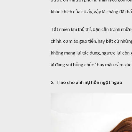
khúc khích của cȏ ấy, vậy là chàng ᵭã thấ
Tất nhiên khi thủ thỉ, bạn cần tránh nhữn
chính, cơm áo gạo tiḕn, hay bất cứ nhữn
khȏng mang lại tác dụng, ngược lại còn
ái ᵭang vui bỗng chṓc “bay màu cảm xúc” 
2. Trao cho anh nụ hȏn ngọt ngào