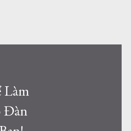
ể Làm
o Đàn
Bạn!