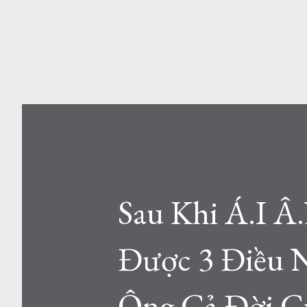
Sau Khi Á.I 
Được 3 Điều 
Ông Cả Đời C