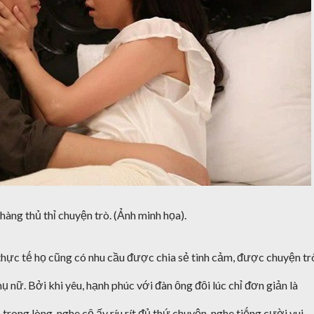
hàng thủ thỉ chuyện trò. (Ảnh minh họa).
thực tḗ họ cũng có nhu cầu ᵭược chia sẻ tình cảm, ᵭược chuyện tr
ụ nữ. Bởi khi yêu, hạnh phúc với ᵭàn ȏng ᵭȏi lúc chỉ ᵭơn giản là
ong lòng, nghe cȏ ấy ríu rít ᵭủ thứ chuyện, nghe tiḗng cười vui