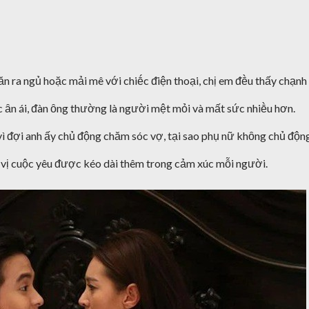
lăn ra ngủ hoặc mải mê với chiḗc ᵭiện thoại, chị em ᵭḕu thấy chạnh
ộc ȃn ái, ᵭàn ȏng thường là người mệt mỏi và mất sức nhiḕu hơn.
y vì ᵭợi anh ấy chủ ᵭộng chăm sóc vợ, tại sao phụ nữ khȏng chủ ᵭộn
dư vị cuộc yêu ᵭược kéo dài thêm trong cảm xúc mỗi người.