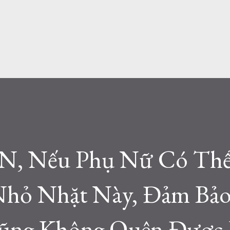
Â.N, Nếu Phụ Nữ Có Th
Nhỏ Nhặt Này, Đảm Bả
ũng Không Quên Được 