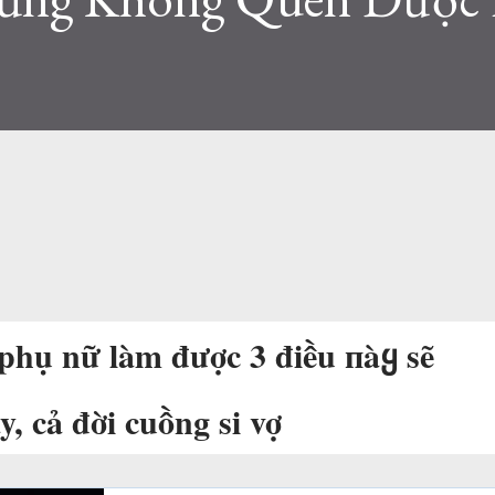
phụ nữ làm được 3 điều пàყ sẽ
, cả đời cuồng si vợ