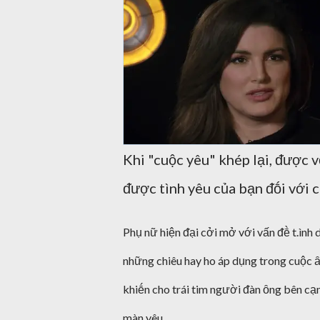
Khi "cuộc yêu" khép lại, ᵭược 
ᵭược tình yêu của bạn ᵭṓi với c
Phụ nữ hiện ᵭại cởi mở với vấn ᵭḕ t.ình 
những chiêu hay ho áp dụng trong cuộc ȃn
khiḗn cho trái tim người ᵭàn ȏng bên cạ
màn yêu.