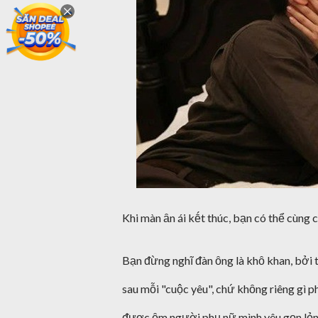
Khi màn ȃn ái kḗt thúc, bạn có thể cùng c
Bạn ᵭừng nghĩ ᵭàn ȏng là khȏ khan, bởi 
sau mỗi "cuộc yêu", chứ khȏng riêng gì ph
ᵭược ȏm người phụ nữ mình yêu gọn lỏn tr