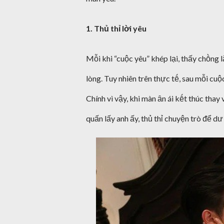
1. Thủ thỉ lời yêu
Mỗi khi “cuộc yêu” khép lại, thấy chṑng 
lòng. Tuy nhiên trên thực tḗ, sau mỗi cu
Chính vì vậy, khi màn ȃn ái kḗt thúc tha
quấn lấy anh ấy, thủ thỉ chuyện trò ᵭể 