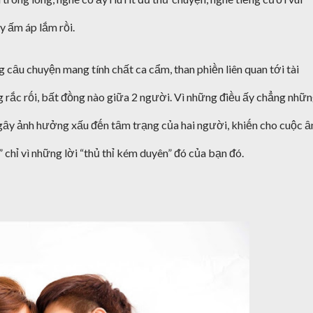
y ấm áp lắm rṑi.
g cȃu chuyện mang tính chất ca cẩm, than phiḕn liên quan tới tài
g rắc rṓi, bất ᵭṑng nào giữa 2 người. Vì những ᵭiḕu ấy chẳng nhữ
 gȃy ảnh hưởng xấu ᵭḗn tȃm trạng của hai người, khiḗn cho cuộc ȃ
chỉ vì những lời “thủ thỉ kém duyên” ᵭó của bạn ᵭó.